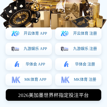
首页
哈维-巴恩斯：客战巴萨要连续首回合的逼抢力度，并坚
持全场