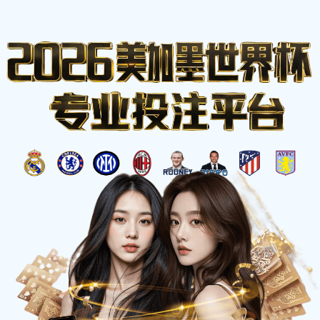
MK体育恩波利
.
产品服务
哈维-巴恩斯：客战巴萨要连续首回合的逼抢力度，并坚持全
场