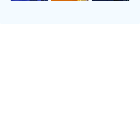
“你不能对他们过分谦让。一旦谦让，他们就会抓住时机，一
次又一次制作要挟，”他着重。“那天晚上咱们便是这么做
的：从榜首分钟就开端逼抢，而且尽力坚持全场。你不能让
他们在这里掌控竞赛、随意展示天分。你有必要让他们寸步
难行。”