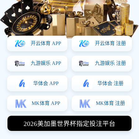
首页
奥沙利文单杆153分改写斯诺克国际公开赛最高纪录，逾
越22年旧绩